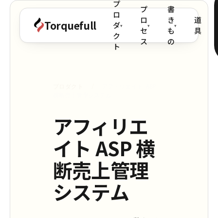
プ
プ
書
ロ
ロ
き
道
Torquefull
ダ
▾
▾
▾
セ
も
具
ク
ス
の
ト
プロダクト
/
アフィリエイト ASP
横断売上管理システム
アフィリエ
イト ASP 横
断売上管理
システム