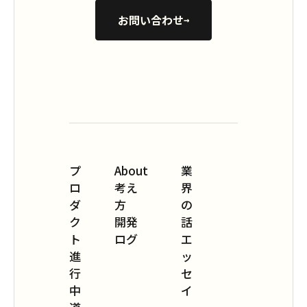
お問い合わせ
→
プ
About
業
ロ
考え
界
ダ
方
の
ク
開発
話
ト
ログ
エ
進
ッ
行
セ
中
イ